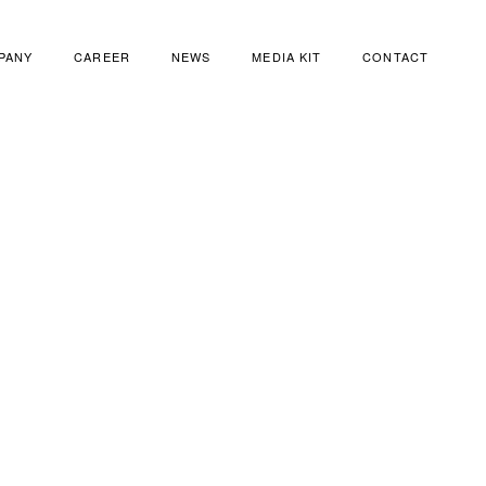
PANY
CAREER
NEWS
MEDIA KIT
CONTACT
PANY
CAREER
NEWS
MEDIA KIT
CONTACT