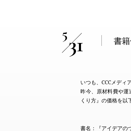
5
31
書籍
いつも、CCCメデ
昨今、原材料費や運
くり方』の価格を以
書名：『アイデアの